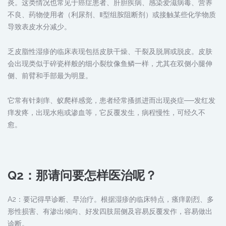
炎。这类情况也常见于癌症患者、肝胆疾病、感染爱滋病毒、营养
不良、药物使用者（利尿剂、Ⅱ型组胺阻断剂）或接触某些化学物质
导致表皮水分减少。
乏皮脂性湿疹的临床表现包括皮肤干燥、干裂及脱屑或脱皮。皮肤
会出现类似于碎瓷样般的细小裂纹像鱼鳞一样，尤其在双侧小腿伸
侧、前臂和手部最为明显。
它常有针刺痒、蚁爬样感觉，患者经常搔抓进而出现炎症──发红发
痒发疼，出现水疱或渗血等，它反覆发生，病程慢性，可经久不
愈。
Q2：那请问要怎样医治呢？
A2：要记得早诊断、早治疗。根据湿疹的临床特点，瘙痒剧烈、多
形性损害、有渗出倾向、好发四肢屈侧及容易反覆发作，容易做出
诊断。