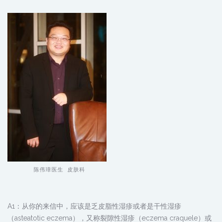
陈伟璋医生 皮肤科
A1：从你的来信中，应该是乏皮脂性湿疹或者是干性湿疹
（asteatotic eczema），又称裂隙性湿疹（eczema craquele）或