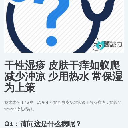
干性湿疹 皮肤干痒如蚁爬
减少冲凉 少用热水 常保湿
为上策
我太太今年48岁，10多年前她的脚皮肤经常很干燥及瘙痒，她甚至
常常把皮肤搔破。
Q1：请问这是什么病呢？