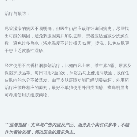
治疗与预防：
尽管湿疹的病因不易明确，但医生仍然应该详细询问病史，尽量找
出可能的病因，避免刺激因素并加以去除。患者应适当减少洗澡次
数，避免过多热水（浴水温度不超过摄氏32度）烫洗，以免皮肤更
干患上乏皮脂性湿疹。
经常使用不含香料润肤剂治疗，比如白凡士林、维生素A霜、尿素及
保湿护肤品等。每日可用2至3次，沐浴后马上使用润肤油，以保住
皮肤内的水分不被蒸发。由于皮肤屏障功能已经明显破坏，外用药
治疗应循序相应的原则，最好不单独使用外用类固醇。瘙痒明显者
可考虑使用抗组胺药物。
***温馨提醒：文章与广告内提及产品、服务及个案仅供参考，不能
作为看诊依据，须以医生的意见为主。