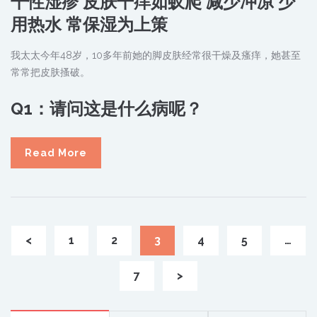
干性湿疹 皮肤干痒如蚁爬 减少冲凉 少
用热水 常保湿为上策
我太太今年48岁，10多年前她的脚皮肤经常很干燥及瘙痒，她甚至
常常把皮肤搔破。
Q1：请问这是什么病呢？
Read More
<
1
2
3
4
5
…
7
>