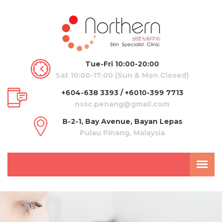
Tue-Fri 10:00-20:00
Sat 10:00-17:00 (Sun & Mon Closed)
+604-638 3393 / +6010-399 7713
nssc.penang@gmail.com
B-2-1, Bay Avenue, Bayan Lepas
Pulau Pinang, Malaysia