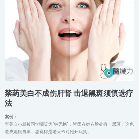
禁药美白不成伤肝肾 击退黑斑须慎选疗
法
案例：
李美自小就被同学嘲笑为“钟无艳”，皆因在她右脸处有一黑斑，这也
造成她很自卑，总觉得是老天爷对她开玩笑。