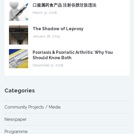
口服属药食产品 注射谷胱甘肽违法
March 31, 2018
The Shadow of Leprosy
January 18, 2015
Psoriasis & Psoriatic Arthritis: Why You
Should Know Both
December 11, 2018
Categories
Community Projects / Media
Newspaper
Programme