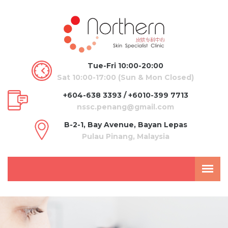
Tue-Fri 10:00-20:00
Sat 10:00-17:00 (Sun & Mon Closed)
+604-638 3393 / +6010-399 7713
nssc.penang@gmail.com
B-2-1, Bay Avenue, Bayan Lepas
Pulau Pinang, Malaysia