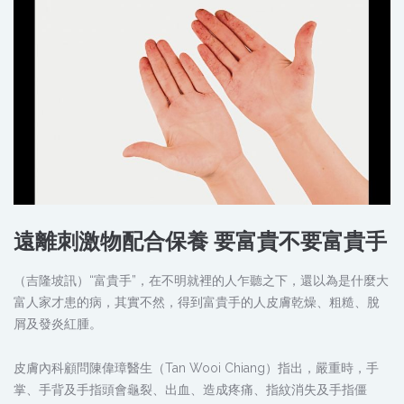
遠離刺激物配合保養 要富貴不要富貴手
（吉隆坡訊）“富貴手”，在不明就裡的人乍聽之下，還以為是什麼大
富人家才患的病，其實不然，得到富貴手的人皮膚乾燥、粗糙、脫
屑及發炎紅腫。
皮膚內科顧問陳偉璋醫生（Tan Wooi Chiang）指出，嚴重時，手
掌、手背及手指頭會龜裂、出血、造成疼痛、指紋消失及手指僵