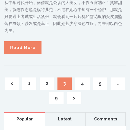
从中学时代开始，丽倩就是公认的大美女，不仅五官端正丶笑容甜
美，就连仪态也是模特儿范，不过在她心中却有一个秘密，那就是
只要遇上考试或生活紧张，就会看到一片片犹如雪花般的头皮屑坠
落在衣领丶沙发或是车上，因此她甚少穿深色衣服，向来都以白色
为主。
Read More
<
1
2
3
4
5
…
9
>
Popular
Latest
Comments